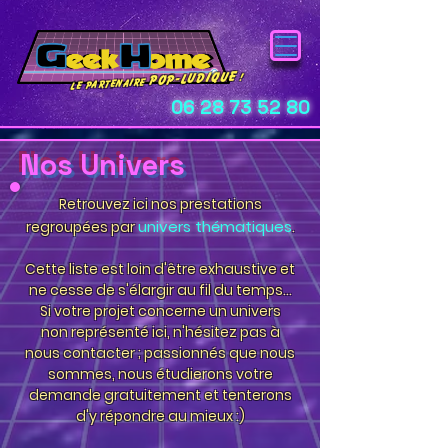
pop-ludique
!
Le Partenaire
06 28 73 52 80
Nos Univers
Retrouvez ici nos prestations
univers thématiques
regroupées par
.
Cette liste est loin d'être exhaustive et
ne cesse de s'élargir au fil du temps...
Si votre projet concerne un univers
non représenté ici, n'hésitez pas à
nous contacter ; passionnés que nous
sommes, nous étudierons votre
demande gratuitement et tenterons
d'y répondre au mieux :)