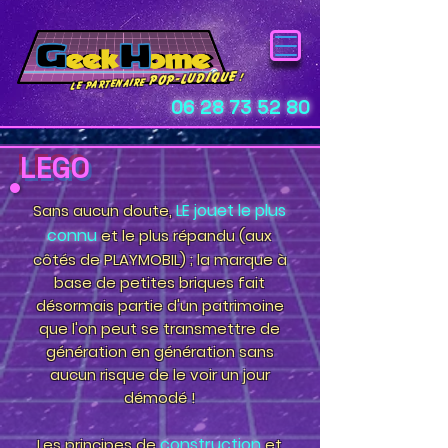
pop-ludique
!
Le Partenaire
06 28 73 52 80
LEGO
LE jouet le plus
Sans aucun doute,
connu
et le plus répandu (aux
côtés de PLAYMOBIL) ; la marque à
base de petites briques fait
désormais partie d'un patrimoine
que l'on peut se transmettre de
génération en génération sans
aucun risque de le voir un jour
démodé !
construction
Les principes de
et