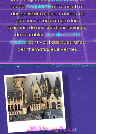
modularité
de de
offre en effet
des possibilités de jeu infinies, ce
que nous avons intégré dans
plusieurs de nos créations ludiques,
jeux de société
de véritables
inédits
, dont voici quelque
s-unes
des thématiques investies.
LEGO Harry Potter