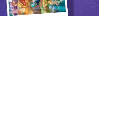
LEGO Elves
LEGO Nexo Knights
Coordonnées
06 28 73 52 80