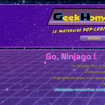
pop-lud
Le Partenaire
ACCUEIL
Go, Ninjago !
Go, Ninjago ! est un 
Chaque joue
L'originalité de ce jeu, c'est que l
l
Obstacles
rencontres
com
,
,