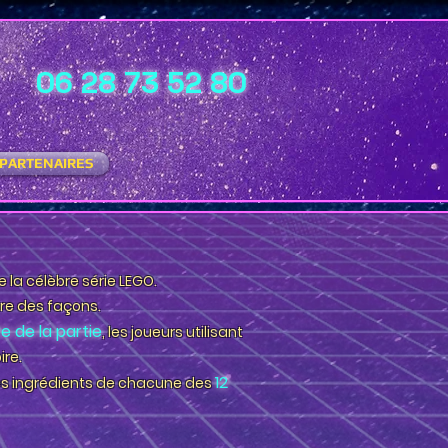
06 28 73 52 80
PARTENAIRES
de la célèbre série LEGO.
eure des façons.
e de la partie
, les joueurs utilisant
ire.
12
les ingrédients de chacune des