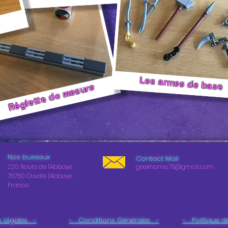
s
Les armes de base
Réglette de mesure
Nos bureaux
Contact Mail
220 Route de l'Abbaye
geekhome.76@gmail.com
76760 Ouville l'Abbaye
France
 Légales -
- Conditions Générales -
- Politique d