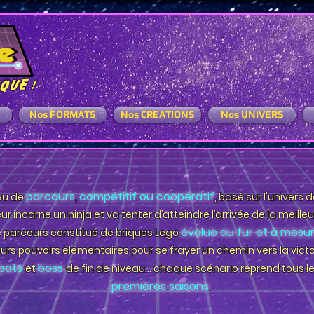
ique
!
Nos FORMATS
Nos CREATIONS
Nos UNIVERS
parcours
compétitif ou coopératif
jeu de
,
, basé sur l'univers 
ur incarne un
ninja
et va tenter d’atteindre l’arrivée de la meill
évolue au fur et à mesur
e
parcours
constitué de briques Lego
eurs pouvoirs élémentaires pour se frayer un chemin vers la victo
bats
boss
et
de fin de niveau... chaque scénario reprend tous 
premières saisons
.