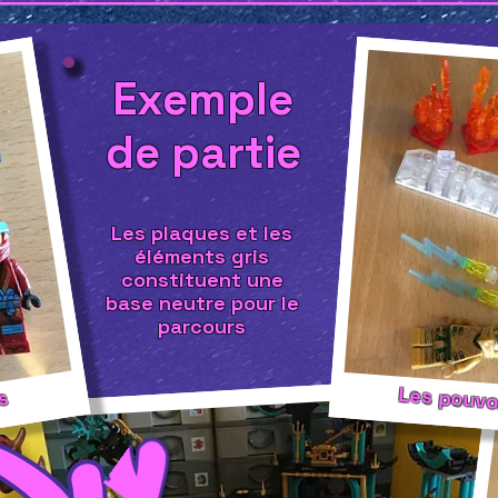
Exemple
de partie
Les plaques et les
éléments gris
constituent une
base neutre pour le
parcours
Les pouvo
es