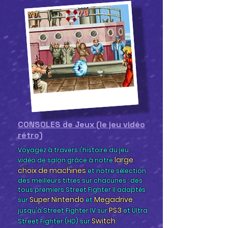
CONSOLES de Jeux (le jeu vidéo
rétro)
Voyagez à travers l'histoire du jeu
large
vidéo de salon grâce à notre
choix de machines
et not
re
sélection
des meilleurs titres s
ur chacunes : des
tous premiers Street Fighter II adaptés
Super Nintendo
Megadrive
sur
et
,
PS3
jusqu'à Street Fighter IV sur
et Ultra
Switch
Street Fighter (HD) sur
.