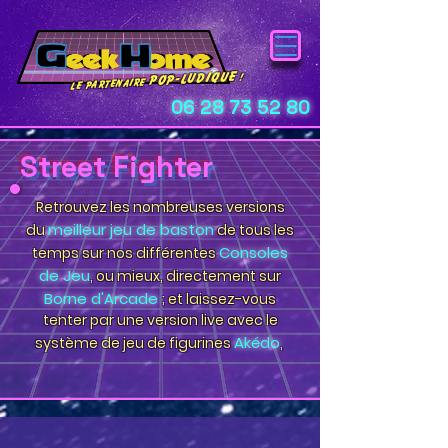
pop-ludique
!
Le Partenaire
06 28 73 52 80
Street Fighter
Retrouvez les nombreuses versions
meilleur jeu de baston
du
de tous les
Consoles
temps sur nos différentes
de Jeu
, ou mieux, directement sur
Borne d'Arcade
; et laissez-vous
tenter par une version live avec le
Akédo
système de jeu de figurines
,