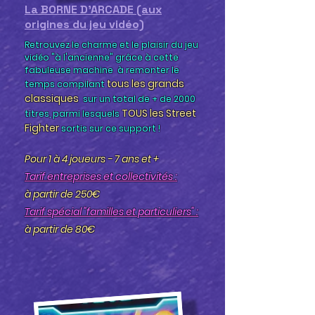
La BORNE D'ARCADE (aux
origines du jeu vidéo)
Retrouvez le charme et le plaisir du jeu
vidéo "à l'ancienne" grâce à cette
fabuleuse machine à remonter le
tous les grands
temps compilant
classiques
sur un total de + de 2000
TOUS les Street
titres, parmi lesquels
Fighter
sortis sur ce support !
Pour 1 à 4 joueurs - 7 ans et +
Tarif entreprises et collectivités :
à partir de 250€
Tarif spécial "familles et particuliers" :
à partir de 80€