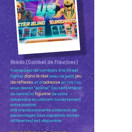
Akédo (Combat de Figurines)
Transposez les combats à la Street
dans le réel
jeu
Fighter
avec ce petit
de réflexes
adresse
et d'
en 1 VS 1 où
vous devrez "éclater" (au sens littéral
figurine
du terme) la
de votre
adversaire en utilisant correctement
votre joystick.
Une impressionnante collection de
personnages (aux capacités toutes
différentes) est disponible.