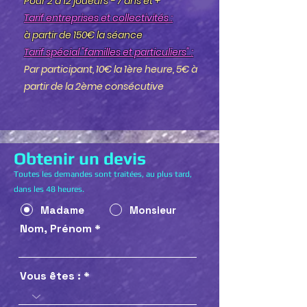
Pour 2 à 12 joueurs - 7 ans et +
Tarif entreprises et collectivités :
à partir de 150€ la séance
Tarif spécial "familles et particuliers" :
Par participant,
10€
la 1ère heure,
5€
à
partir de la 2ème consécutive
Obtenir un devis
Toutes les demandes sont traitées, au plus tard,
dans les 48 heures.
Madame
Monsieur
Nom, Prénom
Vous êtes :