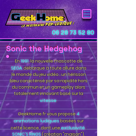
pop-ludique
!
Le Partenaire
06 28 73 52 80
Sonic the Hedgehog
En
1991
, la nouvelle mascotte de
SEGA
débarque à toute allure dans
le monde du jeu vidéo ;
un hérisson
bleu caractérisé par sa rapidité hors
du commun et un gameplay alors
totalement innovant basé sur la
vitesse
.
4
GeekHome.fr vous propose
animations ludiques
basées sur
exclusivité
cette licence, dont une
:
SONIC'S RINGS
(création "maison"),