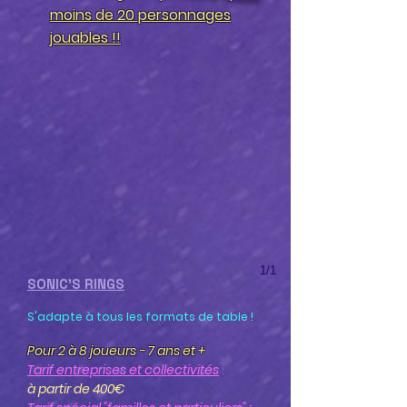
moins de 20 personnages
jouables !!
1/1
SONIC'S RINGS
S'adapte à tous les formats de table !
Pour 2 à 8 joueurs - 7 ans et +
Tarif entreprises et collectivités
:
à partir de 400€