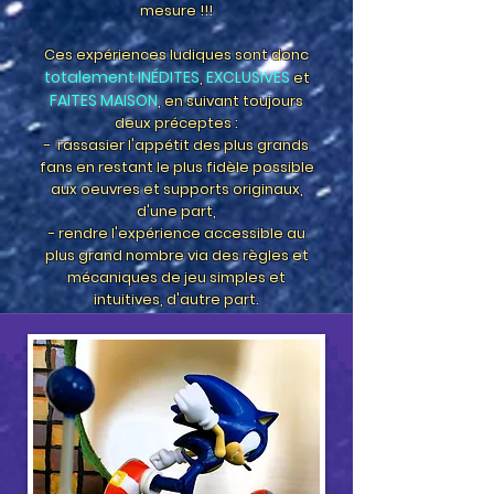
mesure !!!
Ces expériences ludiques sont donc
totalement INÉDITES
EXCLUSIVES
,
et
FAITES MAISON
, en suivant toujours
deux préceptes :
- rassasier l'appétit des plus grands
fans en restant le plus fidèle possible
aux oeuvres et supports originaux,
d'une part,
- rendre l'expérience accessible au
plus grand nombre via des règles et
mécaniques de jeu simples et
intuitives, d'autre part.