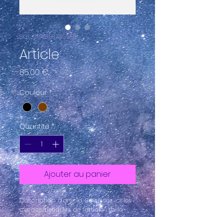
SKU : 364215376135191
Article
Prix
85,00 €
Couleur
*
Quantité
*
Ajouter au panier
Description d'article. Saisissez ici les 
caractéristiques de l'article : taille, 