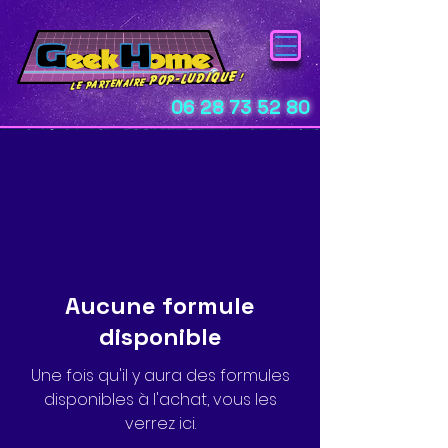
pop-ludique
!
Le Partenaire
06 28 73 52 80
Aucune formule
disponible
Une fois qu'il y aura des formules
disponibles à l'achat, vous les
verrez ici.