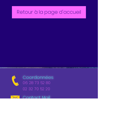
Retour à la page d'accueil
Coordonnées
06 28 73 52 80
02 32 70 52 20
Contact Mail
geekhome.76@gmail.com
Nos bureaux
220 Route de l'Abbaye
76760 Ouville l'Abbaye
France