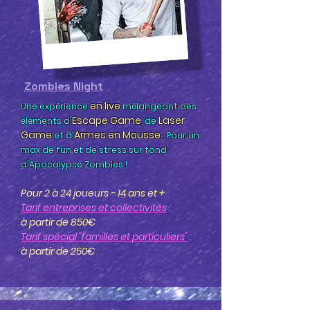
Zombies Night
en live
Une expérience
mélangeant des
Escape Game
Laser
éléments d'
, de
Game
Armes en Mousse
et d'
... Pour un
max de fun et de stress sur fond
d'Apocalypse Zombies !
Pour 2 à 24 joueurs -
14 ans et +
Tarif entreprises et collectivités
:
à partir de 850€
Tarif spécial "familles et particuliers"
:
à partir de 250€