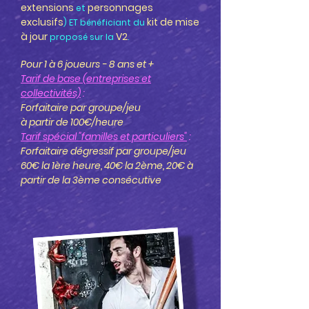
extensions
personnages
et
exclusifs
kit de mise
) ET bénéficiant du
à jour
V2
proposé sur la
.
Pour 1 à 6 joueurs - 8 ans et +
Tarif de base (entreprises et
collectivités)
:
Forfaitaire par groupe/jeu
à partir de 100€/heure
Tarif spécial "familles et particuliers"
:
Forfaitaire dégressif par groupe/jeu
60€
la 1ère heure,
40€ la 2ème,
20€ à
partir de la 3ème consécutive