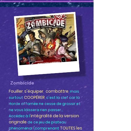
Zombicide
Fouiller
s'équiper
combattre
,
,
,
mais
COOPÉRER
surtout
, c'est la clef car la
Horde affamée ne cesse de grossir et
ne vous laissera rien passer...
intégralité de la version
Accédez à l'
originale
de ce jeu de plateau
TOUTES les
phénoménal
(comprenant