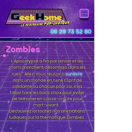
pop-ludique
!
Le Partenaire
06 28 73 52 80
Zombies
L'Apocalypse a fini par arriver et les
morts marchent désormais dans les
survivre
rues... Allez-vous réussir à
dans un monde en ruine Esprit de
solidarité ou chacun pour soi, il va
falloir faire les bons choix pour éviter
de terminer en casse-croûte pour
mort-vivant...
Découvrez ici toutes nos animations
ludiques sur la thématique Zombies
.